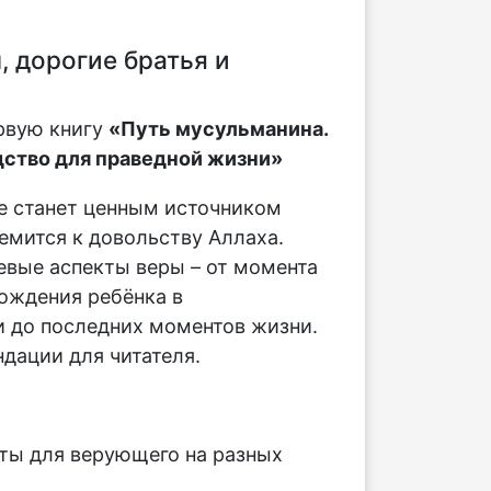
 дорогие братья и
рвую книгу
«Путь мусульманина.
ство для праведной жизни»
е станет ценным источником
ремится к довольству Аллаха.
вые аспекты веры – от момента
ождения ребёнка в
 до последних моментов жизни.
дации для читателя.
:
ты для верующего на разных