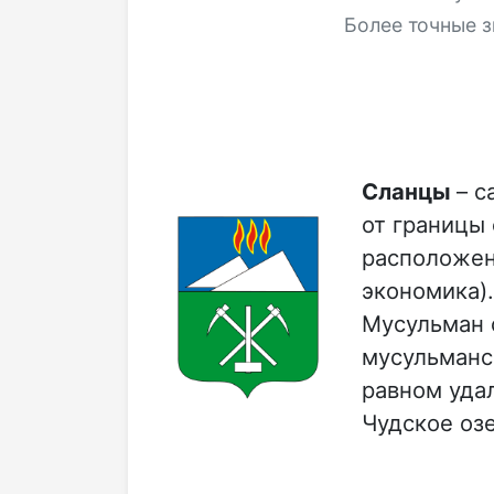
Более точные з
Сланцы
– с
от границы
расположен
экономика)
Мусульман с
мусульманс
равном удал
Чудское озе