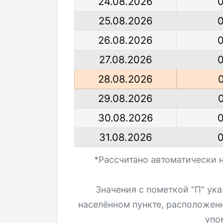
24.08.2026
25.08.2026
26.08.2026
27.08.2026
28.08.2026
29.08.2026
30.08.2026
31.08.2026
*Рассчитано автоматически 
Значения с пометкой "П" ук
населённом пункте, расположен
упо