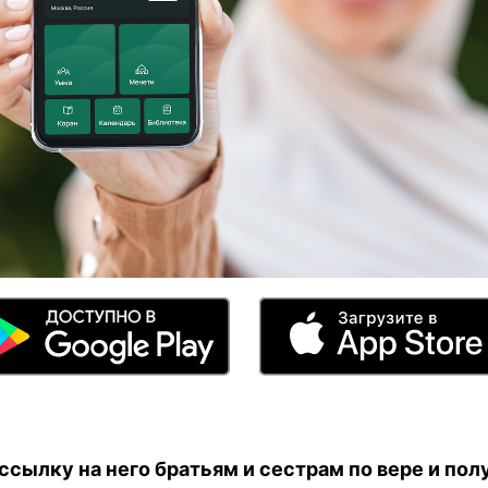
сылку на него братьям и сестрам по вере и полу