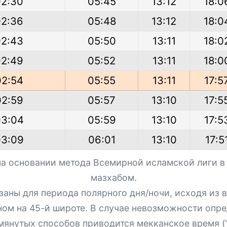
02:30
05:45
13:12
18:0
02:36
05:48
13:12
18:0
02:43
05:50
13:11
18:0
02:49
05:52
13:11
18:0
02:54
05:55
13:11
17:5
02:59
05:57
13:10
17:5
03:04
05:59
13:10
17:5
03:09
06:01
13:10
17:5
на основании метода Всемирной исламской лиги в
мазхабом.
азаны для периода полярного дня/ночи, исходя из
ном на 45-й широте. В случае невозможности опре
мянутых способов приводится мекканское время ("