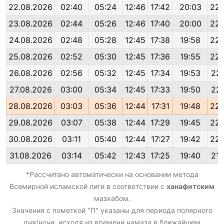
22.08.2026
02:40
05:24
12:46
17:42
20:03
22:
23.08.2026
02:44
05:26
12:46
17:40
20:00
22:
24.08.2026
02:48
05:28
12:45
17:38
19:58
22:
25.08.2026
02:52
05:30
12:45
17:36
19:55
22:
26.08.2026
02:56
05:32
12:45
17:34
19:53
22:
27.08.2026
03:00
05:34
12:45
17:33
19:50
22:
28.08.2026
03:03
05:36
12:44
17:31
19:48
22:
29.08.2026
03:07
05:38
12:44
17:29
19:45
22:
30.08.2026
03:11
05:40
12:44
17:27
19:42
22:
31.08.2026
03:14
05:42
12:43
17:25
19:40
21:
*Рассчитано автоматически на основании метода
Всемирной исламской лиги в соответствии с
ханафитским
мазхабом.
Значения с пометкой "П" указаны для периода полярного
дня/ночи, исходя из времени намаза в ближайшем