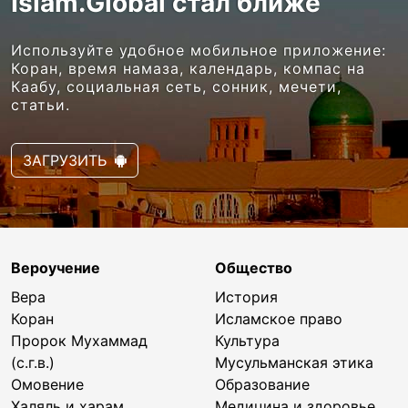
Islam.Global стал ближе
Используйте удобное мобильное приложение:
Коран, время намаза, календарь, компас на
Каабу, социальная сеть, сонник, мечети,
статьи.
ЗАГРУЗИТЬ
Вероучение
Общество
Вера
История
Коран
Исламское право
Пророк Мухаммад
Культура
(с.г.в.)
Мусульманская этика
Омовение
Образование
Халяль и харам
Медицина и здоровье