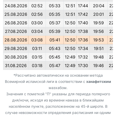
24.08.2026
02:52
05:33
12:51
17:44
20:04
22:
25.08.2026
02:56
05:35
12:51
17:42
20:01
22:
26.08.2026
03:00
05:37
12:50
17:40
19:59
22:
27.08.2026
03:04
05:39
12:50
17:38
19:56
22:
28.08.2026
03:08
05:41
12:50
17:36
19:53
22:
29.08.2026
03:11
05:43
12:50
17:34
19:51
22:
30.08.2026
03:15
05:45
12:49
17:32
19:48
22:
31.08.2026
03:18
05:47
12:49
17:30
19:46
22:
*Рассчитано автоматически на основании метода
Всемирной исламской лиги в соответствии с
ханафитским
мазхабом.
Значения с пометкой "П" указаны для периода полярного
дня/ночи, исходя из времени намаза в ближайшем
населённом пункте, расположенном на 45-й широте. В
случае невозможности определения расписания ни одним