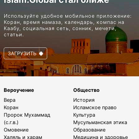
Используйте удобное мобильное приложение:
Коран, время намаза, календарь, компас на
Каабу, социальная сеть, сонник, мечети,
статьи.
ЗАГРУЗИТЬ
Вероучение
Общество
Вера
История
Коран
Исламское право
Пророк Мухаммад
Культура
(с.г.в.)
Мусульманская этика
Омовение
Образование
Халяль и харам
Медицина и здоровье