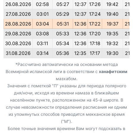
26.08.2026
02:58
05:27
12:37
17:26
19:42
21:
27.08.2026
03:01
05:29
12:37
17:24
19:40
21:
28.08.2026
03:04
05:31
12:36
17:22
19:37
21:
29.08.2026
03:08
05:33
12:36
17:20
19:35
21:
30.08.2026
03:11
05:34
12:36
17:18
19:32
21:
31.08.2026
03:14
05:36
12:35
17:17
19:30
21:
*Рассчитано автоматически на основании метода
Всемирной исламской лиги в соответствии с
ханафитским
мазхабом.
Значения с пометкой "П" указаны для периода полярного
дня/ночи, исходя из времени намаза в ближайшем
населённом пункте, расположенном на 45-й широте. В
случае невозможности определения расписания ни одним
из упомянутых способов приводится мекканское время
("М").
Более точные значения времени Вам могут подсказать в