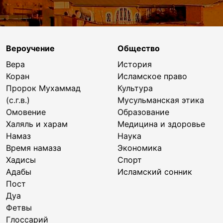
Вероучение
Общество
Вера
История
Коран
Исламское право
Пророк Мухаммад
Культура
(с.г.в.)
Мусульманская этика
Омовение
Образование
Халяль и харам
Медицина и здоровье
Намаз
Наука
Время намаза
Экономика
Хадисы
Спорт
Адабы
Исламский сонник
Пост
Дуа
Фетвы
Глоссарий