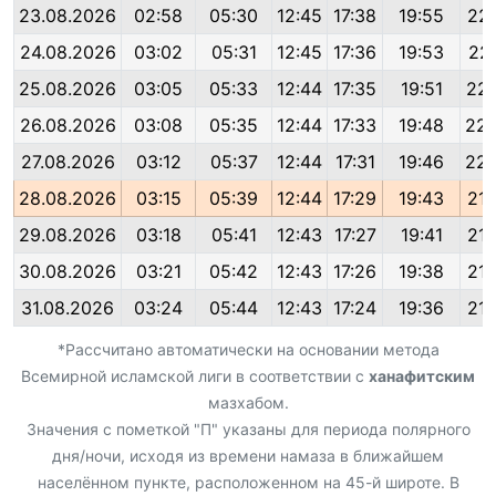
23.08.2026
02:58
05:30
12:45
17:38
19:55
22:
24.08.2026
03:02
05:31
12:45
17:36
19:53
22:
25.08.2026
03:05
05:33
12:44
17:35
19:51
22:
26.08.2026
03:08
05:35
12:44
17:33
19:48
22:
27.08.2026
03:12
05:37
12:44
17:31
19:46
22:
28.08.2026
03:15
05:39
12:44
17:29
19:43
21:
29.08.2026
03:18
05:41
12:43
17:27
19:41
21:
30.08.2026
03:21
05:42
12:43
17:26
19:38
21:
31.08.2026
03:24
05:44
12:43
17:24
19:36
21:
*Рассчитано автоматически на основании метода
Всемирной исламской лиги в соответствии с
ханафитским
мазхабом.
Значения с пометкой "П" указаны для периода полярного
дня/ночи, исходя из времени намаза в ближайшем
населённом пункте, расположенном на 45-й широте. В