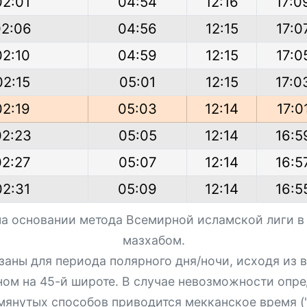
02:01
04:54
12:16
17:0
02:06
04:56
12:15
17:0
02:10
04:59
12:15
17:0
02:15
05:01
12:15
17:0
02:19
05:03
12:14
17:0
02:23
05:05
12:14
16:5
02:27
05:07
12:14
16:5
02:31
05:09
12:14
16:5
на основании метода Всемирной исламской лиги в
мазхабом.
азаны для периода полярного дня/ночи, исходя из
ном на 45-й широте. В случае невозможности опре
мянутых способов приводится мекканское время ("