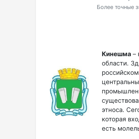
Более точные з
Кинешма
–
области. З
российском 
центральны
промышленн
существова
этноса. Сег
которая вх
есть молел