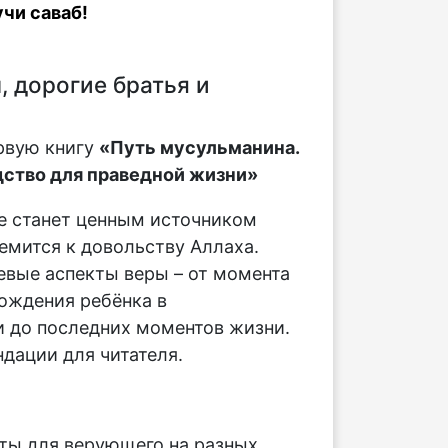
чи саваб!
 дорогие братья и
рвую книгу
«Путь мусульманина.
ство для праведной жизни»
е станет ценным источником
ремится к довольству Аллаха.
вые аспекты веры – от момента
ождения ребёнка в
 до последних моментов жизни.
дации для читателя.
:
ты для верующего на разных