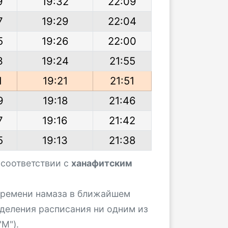
9
19:32
22:09
7
19:29
22:04
5
19:26
22:00
3
19:24
21:55
1
19:21
21:51
9
19:18
21:46
7
19:16
21:42
5
19:13
21:38
 соответствии с
ханафитским
 времени намаза в ближайшем
деления расписания ни одним из
М").