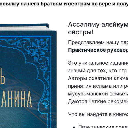
сылку на него братьям и сестрам по вере и полу
Ассаляму алейкум,
сестры!
Представляем нашу пе
Практическое руковод
Это уникальное издани
знаний для тех, кто ст
Авторы охватили ключе
принятия ислама или р
мусульманской семье и
Даются четкие рекомен
Что вы найдёте в книге
Практические сове