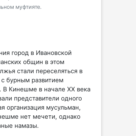
льном муфтияте.
ния город в Ивановской
манских общин в этом
лжья стали переселяться в
 с бурным развитием
 В Кинешме в начале XX века
вали представители одного
ая организация мусульман,
инешме нет мечети, однако
вные намазы.