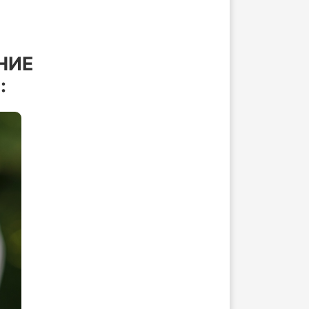
НИЕ
: