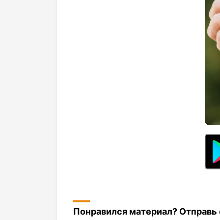
Понравился материал? Отправь с