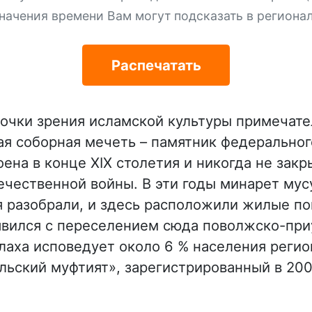
начения времени Вам могут подсказать в региона
Распечатать
очки зрения исламской культуры примечател
ая соборная мечеть – памятник федерально
ена в конце XIX столетия и никогда не зак
ечественной войны. В эти годы минарет мус
 разобрали, и здесь расположили жилые по
явился с переселением сюда поволжско-приу
аха исповедует около 6 % населения регион
льский муфтият», зарегистрированный в 200