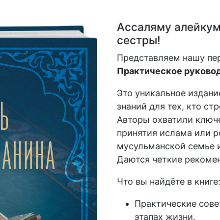
Ассаляму алейкум,
сестры!
Представляем нашу пе
Практическое руковод
Это уникальное издани
знаний для тех, кто ст
Авторы охватили ключе
принятия ислама или р
мусульманской семье и
Даются четкие рекомен
Что вы найдёте в книге
Практические сове
этапах жизни.