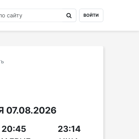
ВОЙТИ
ть
 07.08.2026
20:45
23:14