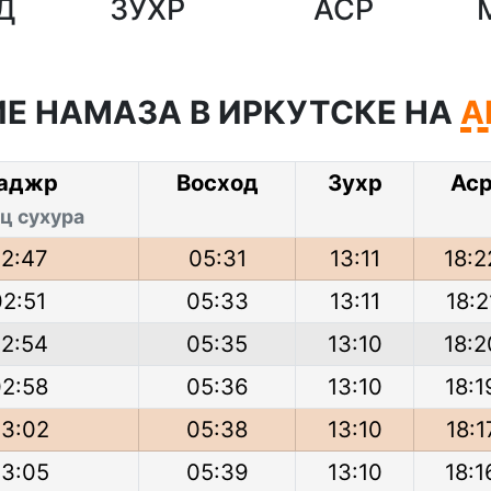
Д
ЗУХР
АСР
Е НАМАЗА В ИРКУТСКЕ НА
А
аджр
Восход
Зухр
Ас
ц сухура
2:47
05:31
13:11
18:2
02:51
05:33
13:11
18:2
2:54
05:35
13:10
18:2
2:58
05:36
13:10
18:1
3:02
05:38
13:10
18:1
3:05
05:39
13:10
18:1