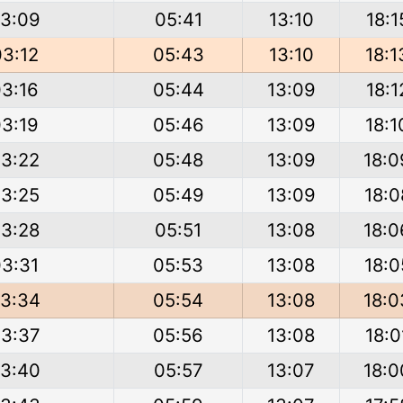
3:09
05:41
13:10
18:1
03:12
05:43
13:10
18:1
03:16
05:44
13:09
18:1
03:19
05:46
13:09
18:1
3:22
05:48
13:09
18:0
3:25
05:49
13:09
18:0
3:28
05:51
13:08
18:0
03:31
05:53
13:08
18:0
3:34
05:54
13:08
18:0
3:37
05:56
13:08
18:0
3:40
05:57
13:07
18:0