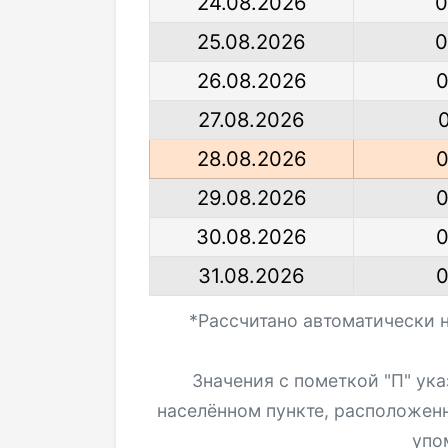
24.08.2026
0
25.08.2026
0
26.08.2026
0
27.08.2026
28.08.2026
0
29.08.2026
0
30.08.2026
0
31.08.2026
0
*Рассчитано автоматически 
Значения с пометкой "П" ук
населённом пункте, расположен
упо