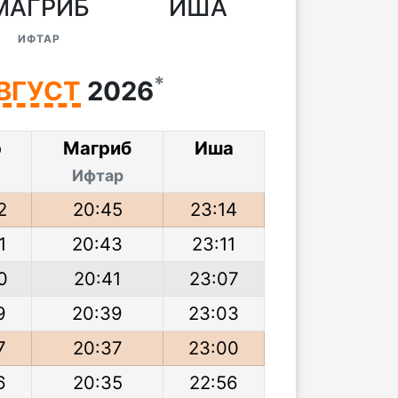
МАГРИБ
ИША
ИФТАР
*
ВГУСТ
2026
р
Магриб
Иша
Ифтар
2
20:45
23:14
1
20:43
23:11
0
20:41
23:07
9
20:39
23:03
7
20:37
23:00
6
20:35
22:56