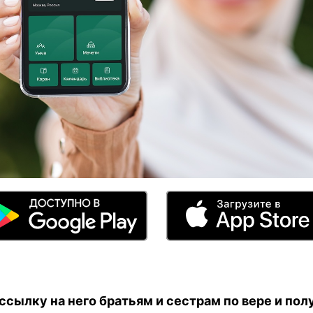
сылку на него братьям и сестрам по вере и полу