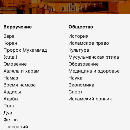
Вероучение
Общество
Вера
История
Коран
Исламское право
Пророк Мухаммад
Культура
(с.г.в.)
Мусульманская этика
Омовение
Образование
Халяль и харам
Медицина и здоровье
Намаз
Наука
Время намаза
Экономика
Хадисы
Спорт
Адабы
Исламский сонник
Пост
Дуа
Фетвы
Глоссарий