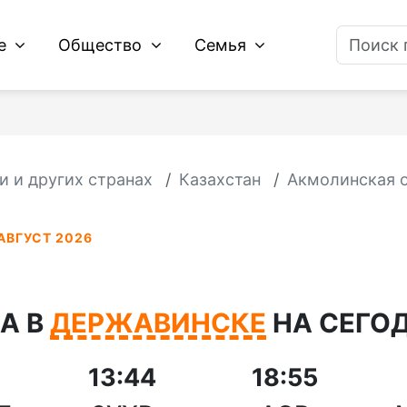
ие
Общество
Семья
и и других странах
Казахстан
Акмолинская 
АВГУСТ 2026
А В
ДЕРЖАВИНСКЕ
НА СЕГОД
13:44
18:55