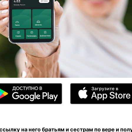
сылку на него братьям и сестрам по вере и полу