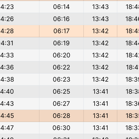
4:23
06:14
13:43
18:4
4:26
06:16
13:43
18:4
4:28
06:17
13:42
18:4
04:31
06:19
13:42
18:4
4:33
06:20
13:42
18:4
4:36
06:22
13:42
18:4
4:38
06:23
13:42
18:3
4:40
06:25
13:41
18:3
4:43
06:27
13:41
18:3
4:45
06:28
13:41
18:3
4:47
06:30
13:41
18:3