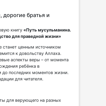
 дорогие братья и
рвую книгу
«Путь мусульманина.
ство для праведной жизни»
е станет ценным источником
ремится к довольству Аллаха.
вые аспекты веры – от момента
ождения ребёнка в
 до последних моментов жизни.
дации для читателя.
:
ты для верующего на разных