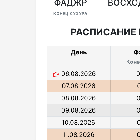
ФАДЖР
ВОСХО
КОНЕЦ СУХУРА
РАСПИСАНИЕ 
День
Ф
Коне
06.08.2026
0
07.08.2026
08.08.2026
09.08.2026
10.08.2026
11.08.2026