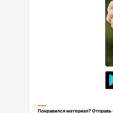
Понравился материал? Отправь с