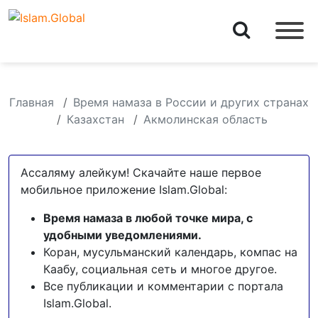
Главная
Время намаза в России и других странах
Казахстан
Акмолинская область
Ассаляму алейкум! Скачайте наше первое
мобильное приложение Islam.Global:
Время намаза в любой точке мира, с
удобными уведомлениями.
Коран, мусульманский календарь, компас на
Каабу, социальная сеть и многое другое.
Все публикации и комментарии с портала
Islam.Global.