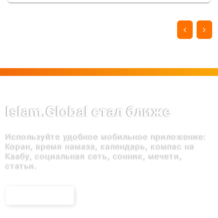
Islam.Global стал ближе
Используйте удобное мобильное приложение:
Коран, время намаза, календарь, компас на
Каабу, социальная сеть, сонник, мечети,
статьи.
ЗАГРУЗИТЬ