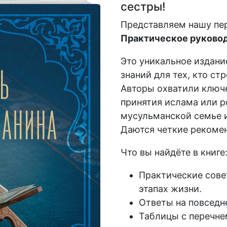
сестры!
Представляем нашу пе
Практическое руковод
Это уникальное издани
знаний для тех, кто ст
Авторы охватили ключе
принятия ислама или р
мусульманской семье и
Даются четкие рекомен
Что вы найдёте в книге
Практические сове
этапах жизни.
Ответы на повседн
Таблицы с перечне