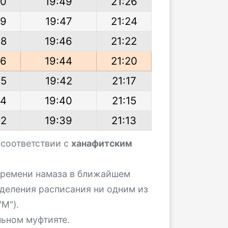
50
19:49
21:26
49
19:47
21:24
48
19:46
21:22
46
19:44
21:20
45
19:42
21:17
44
19:40
21:15
42
19:39
21:13
 соответствии с
ханафитским
 времени намаза в ближайшем
деления расписания ни одним из
М").
льном муфтияте.