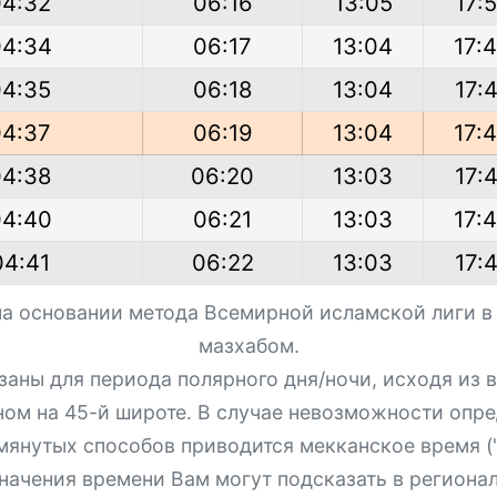
04:32
06:16
13:05
17:
04:34
06:17
13:04
17:
04:35
06:18
13:04
17:
04:37
06:19
13:04
17:
04:38
06:20
13:03
17:
04:40
06:21
13:03
17:
04:41
06:22
13:03
17:
на основании метода Всемирной исламской лиги в
мазхабом.
азаны для периода полярного дня/ночи, исходя из
ном на 45-й широте. В случае невозможности опре
мянутых способов приводится мекканское время ("
начения времени Вам могут подсказать в региона