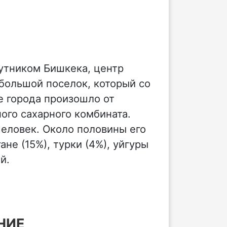
путником Бишкека, центр
ебольшой поселок, который со
е города произошло от
ного сахарного комбината.
человек. Около половины его
не (15%), турки (4%), уйгуры
й.
НИЕ