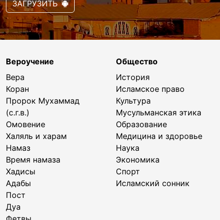
ЗАГРУЗИТЬ
Вероучение
Общество
Вера
История
Коран
Исламское право
Пророк Мухаммад
Культура
(с.г.в.)
Мусульманская этика
Омовение
Образование
Халяль и харам
Медицина и здоровье
Намаз
Наука
Время намаза
Экономика
Хадисы
Спорт
Адабы
Исламский сонник
Пост
Дуа
Фетвы