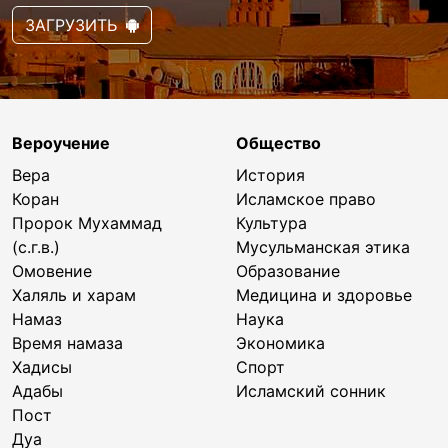
ЗАГРУЗИТЬ
Вероучение
Общество
Вера
История
Коран
Исламское право
Пророк Мухаммад
Культура
(с.г.в.)
Мусульманская этика
Омовение
Образование
Халяль и харам
Медицина и здоровье
Намаз
Наука
Время намаза
Экономика
Хадисы
Спорт
Адабы
Исламский сонник
Пост
Дуа