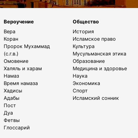
Вероучение
Общество
Вера
История
Коран
Исламское право
Пророк Мухаммад
Культура
(с.г.в.)
Мусульманская этика
Омовение
Образование
Халяль и харам
Медицина и здоровье
Намаз
Наука
Время намаза
Экономика
Хадисы
Спорт
Адабы
Исламский сонник
Пост
Дуа
Фетвы
Глоссарий