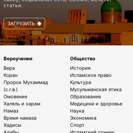
статьи.
ЗАГРУЗИТЬ
Вероучение
Общество
Вера
История
Коран
Исламское право
Пророк Мухаммад
Культура
(с.г.в.)
Мусульманская этика
Омовение
Образование
Халяль и харам
Медицина и здоровье
Намаз
Наука
Время намаза
Экономика
Хадисы
Спорт
Адабы
Исламский сонник