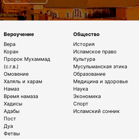
Вероучение
Общество
Вера
История
Коран
Исламское право
Пророк Мухаммад
Культура
(с.г.в.)
Мусульманская этика
Омовение
Образование
Халяль и харам
Медицина и здоровье
Намаз
Наука
Время намаза
Экономика
Хадисы
Спорт
Адабы
Исламский сонник
Пост
Дуа
Фетвы