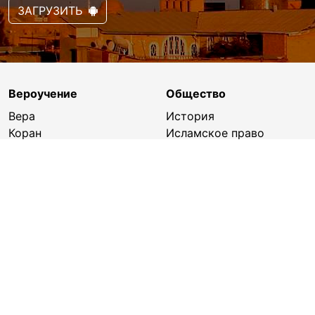
ЗАГРУЗИТЬ
Вероучение
Общество
Вера
История
Коран
Исламское право
Пророк Мухаммад
Культура
(с.г.в.)
Мусульманская этика
Омовение
Образование
Халяль и харам
Медицина и здоровье
Намаз
Наука
Время намаза
Экономика
Хадисы
Спорт
Адабы
Исламский сонник
Пост
Дуа