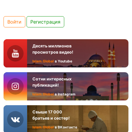
Войти
Регистрация
Десять миллионов
просмотров видео!
Islam.Global
в Youtube
Сотни интересных
публикаций!
Islam.Global
в Instagram
Свыше 17 000
братьев и сестер!
Islam.Global
в ВКонтакте